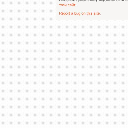
този сайт
.
Report a bug on this site
.