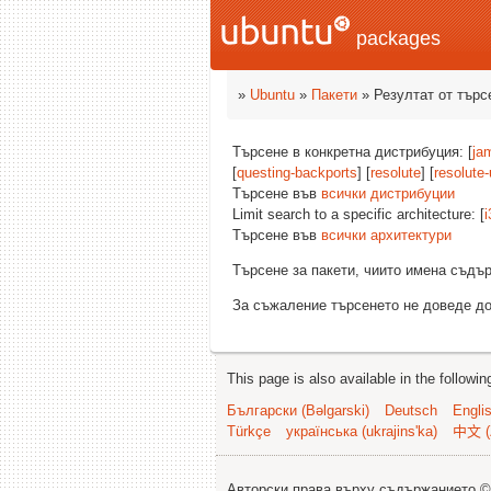
packages
»
Ubuntu
»
Пакети
» Резултат от търс
Търсене в конкретна дистрибуция: [
ja
[
questing-backports
] [
resolute
] [
resolute
Търсене във
всички дистрибуции
Limit search to a specific architecture: [
i
Търсене във
всички архитектури
Търсене за пакети, чиито имена съд
За съжаление търсенето не доведе до
This page is also available in the followi
Български (Bəlgarski)
Deutsch
Engli
Türkçe
українська (ukrajins'ka)
中文 (
Авторски права върху съдържанието 