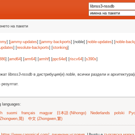
енето на пакети
mmy
] [
jammy-updates
] [
jammy-backports
] [noble] [
noble-updates
] [
noble-back
-updates
] [
resolute-backports
] [
stonking
]
386
] [
amd64
] [
arm64
] [
armhf
] [
ppc64el
] [
riscv64
] [
s390x
]
ържат
libnss3-nssdb
в дистрибуция(и)
noble
, всички раздели и архитектура(
 резултат.
ng languages:
sh
suomi
français
magyar
日本語 (Nihongo)
Nederlands
polski
Рус
Zhongwen,简)
中文 (Zhongwen,繁)
©
https://www.canonical.com/
;
лицензни условия
. Ubuntu е
търговска марка