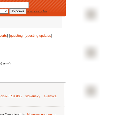
всички настройки
ports
] [
questing
] [
questing-updates
]
и)
armhf
.
ский (Russkij)
slovensky
svenska
на Canonical Ltd.
Научете повече за