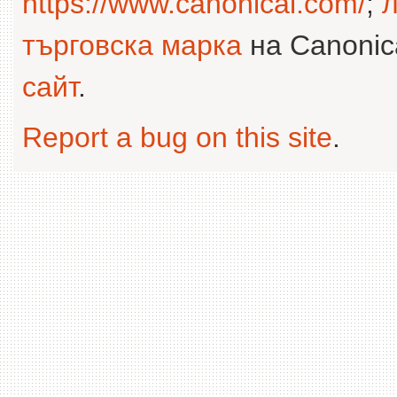
https://www.canonical.com/
;
л
търговска марка
на Canonica
сайт
.
Report a bug on this site
.