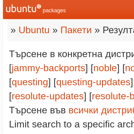
packages
»
Ubuntu
»
Пакети
» Резулт
Търсене в конкретна дистри
[
jammy-backports
] [
noble
] [
n
[
questing
] [
questing-updates
]
[
resolute-updates
] [
resolute-
Търсене във
всички дистри
Limit search to a specific arch