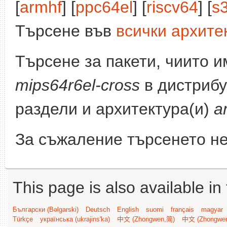
[
armhf
] [
ppc64el
] [
riscv64
] [
s
Търсене във
всички архите
Търсене за пакети, чиито 
mips64r6el-cross
в дистрибу
раздели и архитектура(и)
a
За съжаление търсенето не
This page is also available in
Български (Bəlgarski)
Deutsch
English
suomi
français
magyar
Türkçe
українська (ukrajins'ka)
中文 (Zhongwen,简)
中文 (Zhongwe