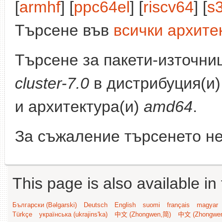
[
armhf
] [
ppc64el
] [
riscv64
] [
s
Търсене във
всички архите
Търсене за пакети-източни
cluster-7.0
в дистрибуция(и
и архитектура(и)
amd64
.
За съжаление търсенето не
This page is also available in
Български (Bəlgarski)
Deutsch
English
suomi
français
magyar
Türkçe
українська (ukrajins'ka)
中文 (Zhongwen,简)
中文 (Zhongwe