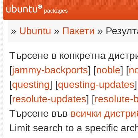
packages
»
Ubuntu
»
Пакети
» Резулт
Търсене в конкретна дистри
[
jammy-backports
] [
noble
] [
n
[
questing
] [
questing-updates
]
[
resolute-updates
] [
resolute-
Търсене във
всички дистри
Limit search to a specific arch