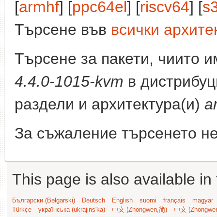
[
armhf
] [
ppc64el
] [
riscv64
] [
s
Търсене във
всички архите
Търсене за пакети, чиито 
4.4.0-1015-kvm
в дистрибуц
раздели и архитектура(и)
a
За съжаление търсенето не
This page is also available in
Български (Bəlgarski)
Deutsch
English
suomi
français
magyar
Türkçe
українська (ukrajins'ka)
中文 (Zhongwen,简)
中文 (Zhongwe