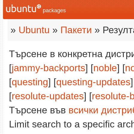
packages
»
Ubuntu
»
Пакети
» Резулт
Търсене в конкретна дистри
[
jammy-backports
] [
noble
] [
n
[
questing
] [
questing-updates
]
[
resolute-updates
] [
resolute-
Търсене във
всички дистри
Limit search to a specific arch