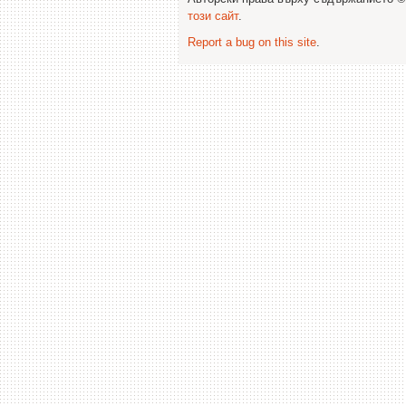
този сайт
.
Report a bug on this site
.