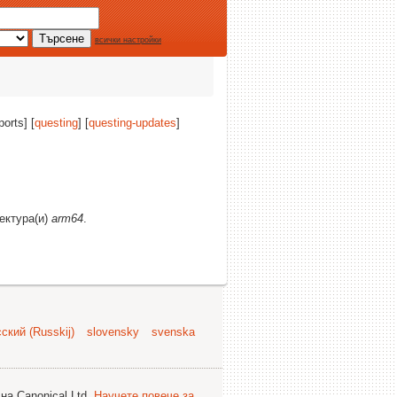
всички настройки
ports] [
questing
] [
questing-updates
]
тектура(и)
arm64
.
ский (Russkij)
slovensky
svenska
на Canonical Ltd.
Научете повече за