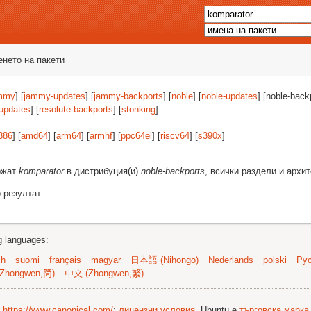
енето на пакети
mmy
] [
jammy-updates
] [
jammy-backports
] [
noble
] [
noble-updates
] [noble-back
-updates
] [
resolute-backports
] [
stonking
]
386
] [
amd64
] [
arm64
] [
armhf
] [
ppc64el
] [
riscv64
] [
s390x
]
ържат
komparator
в дистрибуция(и)
noble-backports
, всички раздели и архи
 резултат.
ng languages:
sh
suomi
français
magyar
日本語 (Nihongo)
Nederlands
polski
Рус
Zhongwen,简)
中文 (Zhongwen,繁)
©
https://www.canonical.com/
;
лицензни условия
. Ubuntu е
търговска марка