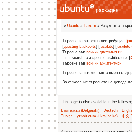
packages
»
Ubuntu
»
Пакети
» Резултат от търс
Търсене в конкретна дистрибуция: [
ja
[
questing-backports
] [
resolute
] [
resolute
Търсене във
всички дистрибуции
Limit search to a specific architecture: [
i
Търсене във
всички архитектури
Търсене за пакети, чиито имена съд
За съжаление търсенето не доведе до
This page is also available in the followi
Български (Bəlgarski)
Deutsch
Engli
Türkçe
українська (ukrajins'ka)
中文 (
Авторски права върху съдържанието 