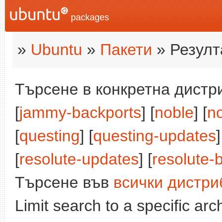
packages
»
Ubuntu
»
Пакети
» Резулт
Търсене в конкретна дистри
[
jammy-backports
] [
noble
] [
n
[
questing
] [
questing-updates
]
[
resolute-updates
] [
resolute-
Търсене във
всички дистри
Limit search to a specific arch