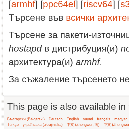
[
armhf
] [
ppc64el
] [
riscv64
] [
s
Търсене във
всички архите
Търсене за пакети-източни
hostapd
в дистрибуция(и)
n
архитектура(и)
armhf
.
За съжаление търсенето не
This page is also available in
Български (Bəlgarski)
Deutsch
English
suomi
français
magyar
Türkçe
українська (ukrajins'ka)
中文 (Zhongwen,简)
中文 (Zhongwe