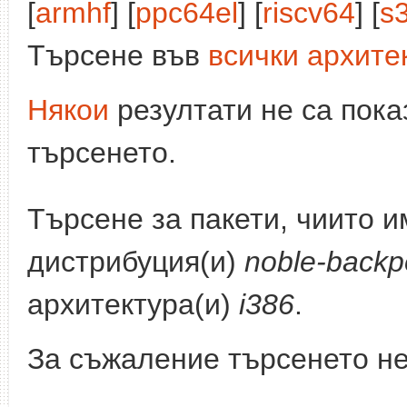
[
armhf
] [
ppc64el
] [
riscv64
] [
s
Търсене във
всички архите
Някои
резултати не са пока
търсенето.
Търсене за пакети, чиито 
дистрибуция(и)
noble-backp
архитектура(и)
i386
.
За съжаление търсенето не