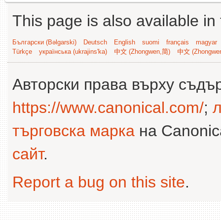
This page is also available in
Български (Bəlgarski)
Deutsch
English
suomi
français
magyar
Türkçe
українська (ukrajins'ka)
中文 (Zhongwen,简)
中文 (Zhongwe
Авторски права върху съдъ
https://www.canonical.com/
;
л
търговска марка
на Canonica
сайт
.
Report a bug on this site
.