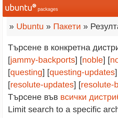
packages
»
Ubuntu
»
Пакети
» Резулт
Търсене в конкретна дистри
[
jammy-backports
] [
noble
] [
n
[
questing
] [
questing-updates
]
[
resolute-updates
] [
resolute-
Търсене във
всички дистри
Limit search to a specific arch