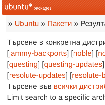
packages
»
Ubuntu
»
Пакети
» Резулт
Търсене в конкретна дистри
[
jammy-backports
] [
noble
] [
n
[
questing
] [
questing-updates
]
[
resolute-updates
] [
resolute-
Търсене във
всички дистри
Limit search to a specific arch