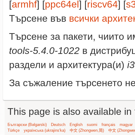
[
armhf
] [
ppc64el
] [
riscv64
] [
s
Търсене във
всички архите
Търсене за пакети, чиито 
tools-5.4.0-1022
в дистрибу
раздели и архитектура(и)
i
За съжаление търсенето не
This page is also available in
Български (Bəlgarski)
Deutsch
English
suomi
français
magyar
Türkçe
українська (ukrajins'ka)
中文 (Zhongwen,简)
中文 (Zhongwe