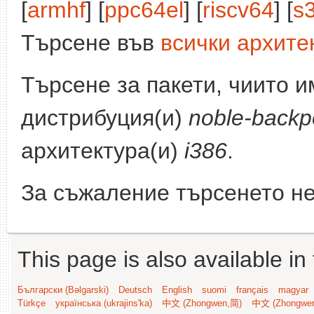
[
armhf
] [
ppc64el
] [
riscv64
] [
s
Търсене във
всички архите
Търсене за пакети, чиито 
дистрибуция(и)
noble-backp
архитектура(и)
i386
.
За съжаление търсенето не
This page is also available in
Български (Bəlgarski)
Deutsch
English
suomi
français
magyar
Türkçe
українська (ukrajins'ka)
中文 (Zhongwen,简)
中文 (Zhongwe