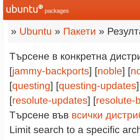
packages
»
Ubuntu
»
Пакети
» Резулт
Търсене в конкретна дистри
[
jammy-backports
] [
noble
] [
n
[
questing
] [
questing-updates
]
[
resolute-updates
] [
resolute-
Търсене във
всички дистри
Limit search to a specific arch