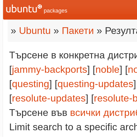
packages
»
Ubuntu
»
Пакети
» Резулт
Търсене в конкретна дистри
[
jammy-backports
] [
noble
] [
n
[
questing
] [
questing-updates
]
[
resolute-updates
] [
resolute-
Търсене във
всички дистри
Limit search to a specific arch