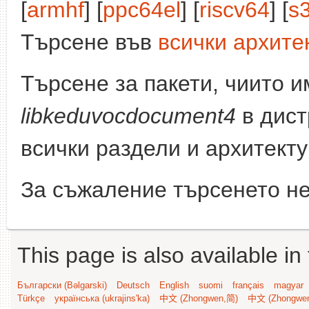
[
armhf
] [
ppc64el
] [
riscv64
] [
s
Търсене във
всички архите
Търсене за пакети, чиито 
libkeduvocdocument4
в дист
всички раздели и архитект
За съжаление търсенето не
This page is also available in
Български (Bəlgarski)
Deutsch
English
suomi
français
magyar
Türkçe
українська (ukrajins'ka)
中文 (Zhongwen,简)
中文 (Zhongwe