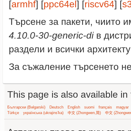
[
armhf
] [
ppc64el
] [
riscv64
] [
s
Търсене за пакети, чиито 
4.10.0-30-generic-di
в дистр
раздели и всички архитекту
За съжаление търсенето не
This page is also available in
Български (Bəlgarski)
Deutsch
English
suomi
français
magyar
Türkçe
українська (ukrajins'ka)
中文 (Zhongwen,简)
中文 (Zhongwe