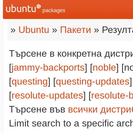
packages
»
Ubuntu
»
Пакети
» Резулт
Търсене в конкретна дистри
[
jammy-backports
] [
noble
] [n
[
questing
] [
questing-updates
]
[
resolute-updates
] [
resolute-
Търсене във
всички дистри
Limit search to a specific arch