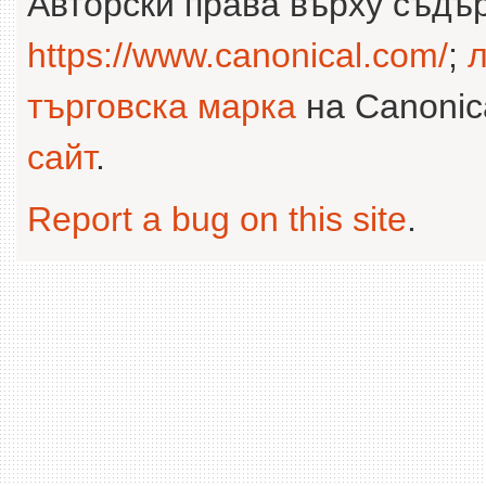
Авторски права върху съдъ
https://www.canonical.com/
;
л
търговска марка
на Canonica
сайт
.
Report a bug on this site
.