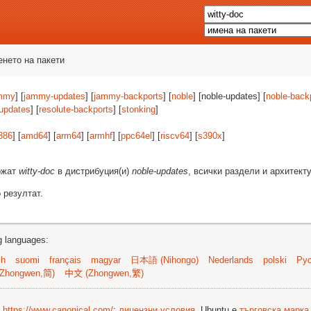
енето на пакети
mmy
] [
jammy-updates
] [
jammy-backports
] [
noble
] [noble-updates] [
noble-back
-updates
] [
resolute-backports
] [
stonking
]
386
] [
amd64
] [
arm64
] [
armhf
] [
ppc64el
] [
riscv64
] [
s390x
]
ържат
witty-doc
в дистрибуция(и)
noble-updates
, всички раздели и архитект
 резултат.
ng languages:
sh
suomi
français
magyar
日本語 (Nihongo)
Nederlands
polski
Рус
Zhongwen,简)
中文 (Zhongwen,繁)
©
https://www.canonical.com/
;
лицензни условия
. Ubuntu е
търговска марка