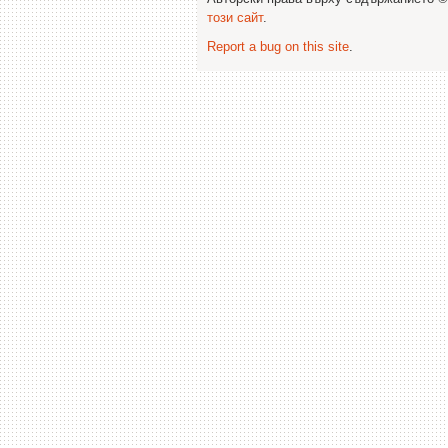
този сайт
.
Report a bug on this site
.