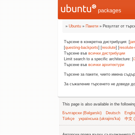
packages
»
Ubuntu
»
Пакети
» Резултат от търс
Търсене в конкретна дистрибуция: [
ja
[
questing-backports
] [
resolute
] [
resolute
Търсене във
всички дистрибуции
Limit search to a specific architecture: [
i
Търсене във
всички архитектури
Търсене за пакети, чиито имена съд
За съжаление търсенето не доведе до
This page is also available in the followi
Български (Bəlgarski)
Deutsch
Engli
Türkçe
українська (ukrajins'ka)
中文 (
Авторски права върху съдържанието 