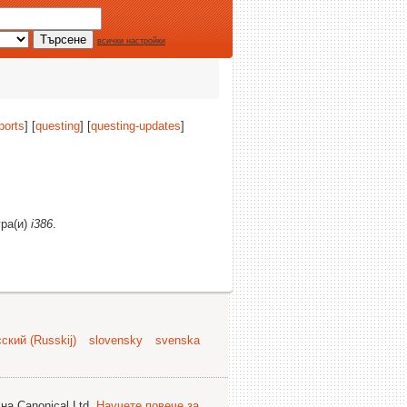
всички настройки
ports
] [
questing
] [
questing-updates
]
ура(и)
i386
.
ский (Russkij)
slovensky
svenska
на Canonical Ltd.
Научете повече за