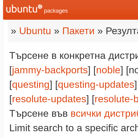
packages
»
Ubuntu
»
Пакети
» Резулт
Търсене в конкретна дистри
[
jammy-backports
] [
noble
] [n
[
questing
] [
questing-updates
]
[
resolute-updates
] [
resolute-
Търсене във
всички дистри
Limit search to a specific arch