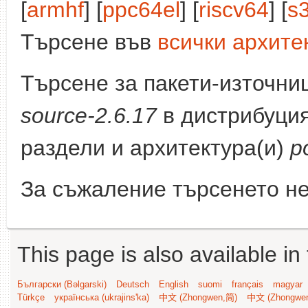
[
armhf
] [
ppc64el
] [
riscv64
] [
s
Търсене във
всички архите
Търсене за пакети-източни
source-2.6.17
в дистрибуци
раздели и архитектура(и)
p
За съжаление търсенето не
This page is also available in
Български (Bəlgarski)
Deutsch
English
suomi
français
magyar
Türkçe
українська (ukrajins'ka)
中文 (Zhongwen,简)
中文 (Zhongwe