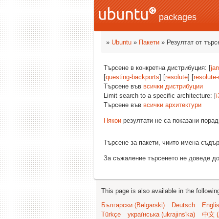
packages
»
Ubuntu
»
Пакети
» Резултат от търс
Търсене в конкретна дистрибуция: [
ja
[
questing-backports
] [
resolute
] [
resolute
Търсене във
всички дистрибуции
Limit search to a specific architecture: [
i
Търсене във
всички архитектури
Някои
резултати не са показани порад
Търсене за пакети, чиито имена съд
За съжаление търсенето не доведе до
This page is also available in the followi
Български (Bəlgarski)
Deutsch
Engli
Türkçe
українська (ukrajins'ka)
中文 (