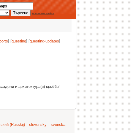
всички настройки
ports
] [
questing
] [
questing-updates
]
 раздели и архитектура(и)
ppc64el
.
ский (Russkij)
slovensky
svenska