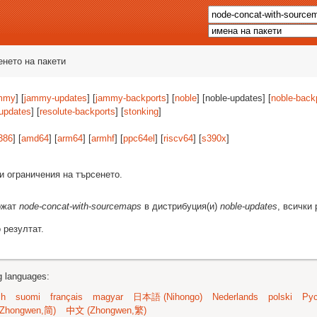
енето на пакети
mmy
] [
jammy-updates
] [
jammy-backports
] [
noble
] [noble-updates] [
noble-back
-updates
] [
resolute-backports
] [
stonking
]
386
] [
amd64
] [
arm64
] [
armhf
] [
ppc64el
] [
riscv64
] [
s390x
]
и ограничения на търсенето.
ържат
node-concat-with-sourcemaps
в дистрибуция(и)
noble-updates
, всички
 резултат.
ng languages:
sh
suomi
français
magyar
日本語 (Nihongo)
Nederlands
polski
Рус
Zhongwen,简)
中文 (Zhongwen,繁)