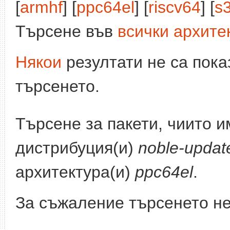
[
armhf
] [
ppc64el
] [
riscv64
] [
s
Търсене във
всички архите
Някои
резултати не са пока
търсенето.
Търсене за пакети, чиито 
дистрибуция(и)
noble-updat
архитектура(и)
ppc64el
.
За съжаление търсенето не