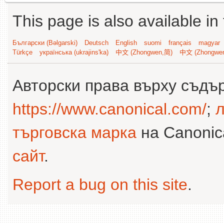
This page is also available in
Български (Bəlgarski)
Deutsch
English
suomi
français
magyar
Türkçe
українська (ukrajins'ka)
中文 (Zhongwen,简)
中文 (Zhongwe
Авторски права върху съдъ
https://www.canonical.com/
;
л
търговска марка
на Canonica
сайт
.
Report a bug on this site
.