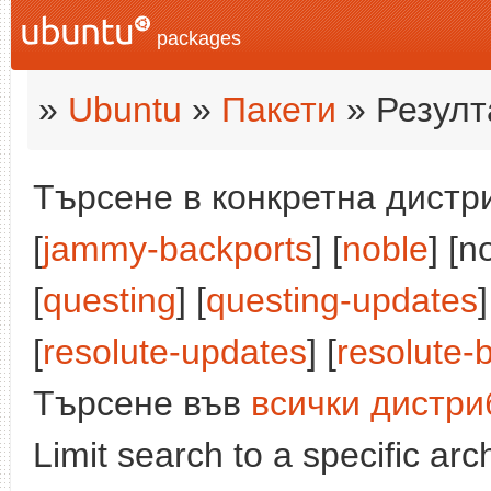
packages
»
Ubuntu
»
Пакети
» Резулт
Търсене в конкретна дистри
[
jammy-backports
] [
noble
] [n
[
questing
] [
questing-updates
]
[
resolute-updates
] [
resolute-
Търсене във
всички дистри
Limit search to a specific arch