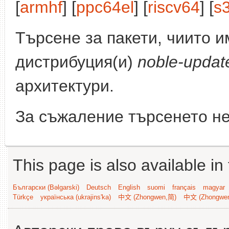
[
armhf
] [
ppc64el
] [
riscv64
] [
s
Търсене за пакети, чиито 
дистрибуция(и)
noble-updat
архитектури.
За съжаление търсенето не
This page is also available in
Български (Bəlgarski)
Deutsch
English
suomi
français
magyar
Türkçe
українська (ukrajins'ka)
中文 (Zhongwen,简)
中文 (Zhongwe