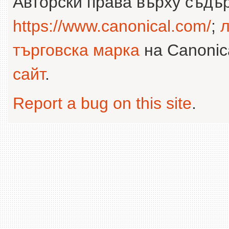
Авторски права върху съдъ
https://www.canonical.com/
;
л
търговска марка
на Canonica
сайт
.
Report a bug on this site
.