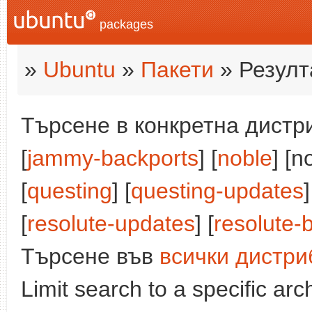
packages
»
Ubuntu
»
Пакети
» Резулт
Търсене в конкретна дистри
[
jammy-backports
] [
noble
] [n
[
questing
] [
questing-updates
]
[
resolute-updates
] [
resolute-
Търсене във
всички дистри
Limit search to a specific arch