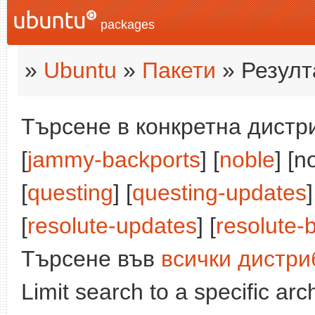
packages
»
Ubuntu
»
Пакети
» Резулт
Търсене в конкретна дистри
[
jammy-backports
] [
noble
] [n
[
questing
] [
questing-updates
]
[
resolute-updates
] [
resolute-
Търсене във
всички дистри
Limit search to a specific arch