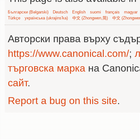
Български (Bəlgarski)
Deutsch
English
suomi
français
magyar
Türkçe
українська (ukrajins'ka)
中文 (Zhongwen,简)
中文 (Zhongwe
Авторски права върху съдъ
https://www.canonical.com/
;
л
търговска марка
на Canonica
сайт
.
Report a bug on this site
.