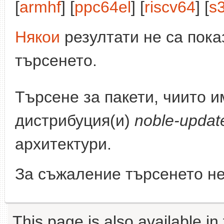
[
armhf
] [
ppc64el
] [
riscv64
] [
s
Някои
резултати не са пока
търсенето.
Търсене за пакети, чиито 
дистрибуция(и)
noble-updat
архитектури.
За съжаление търсенето не
This page is also available in