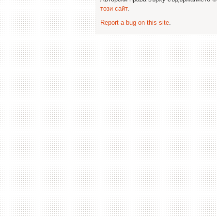
този сайт
.
Report a bug on this site
.