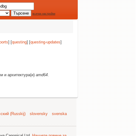
всички настройки
ports
] [
questing
] [
questing-updates
]
ли и архитектура(и)
amd64
.
ский (Russkij)
slovensky
svenska
на Canonical Ltd.
Научете повече за