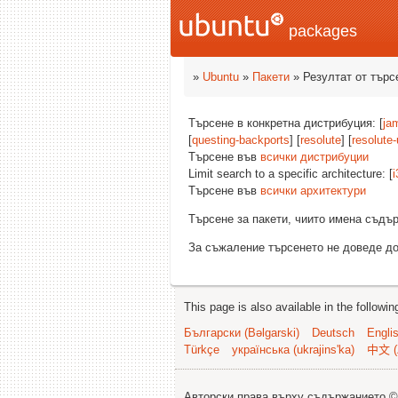
packages
»
Ubuntu
»
Пакети
» Резултат от търс
Търсене в конкретна дистрибуция: [
ja
[
questing-backports
] [
resolute
] [
resolute
Търсене във
всички дистрибуции
Limit search to a specific architecture: [
i
Търсене във
всички архитектури
Търсене за пакети, чиито имена съд
За съжаление търсенето не доведе до
This page is also available in the followi
Български (Bəlgarski)
Deutsch
Engli
Türkçe
українська (ukrajins'ka)
中文 (
Авторски права върху съдържанието 