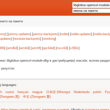
енето на пакети
mmy
] [
jammy-updates
] [
jammy-backports
] [
noble
] [
noble-updates
] [
noble-back
-updates
] [
resolute-backports
] [
stonking
]
386
] [
amd64
] [
arm64
] [
armhf
] [
ppc64el
] [
riscv64
] [
s390x
]
ържат
libglobus-openssl-module-dbg
в дистрибуция(и)
oracular
, всички разде
 резултат.
ng languages:
sh
suomi
français
magyar
日本語 (Nihongo)
Nederlands
polski
Рус
Zhongwen,简)
中文 (Zhongwen,繁)
©
https://www.canonical.com/
;
лицензни условия
. Ubuntu е
търговска марка