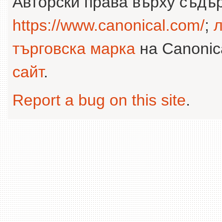
Авторски права върху съдъ
https://www.canonical.com/
;
л
търговска марка
на Canonica
сайт
.
Report a bug on this site
.