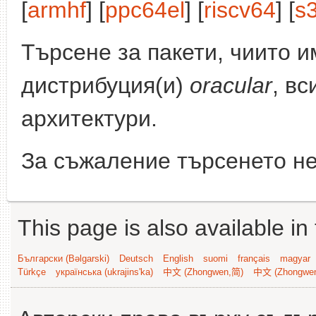
[
armhf
] [
ppc64el
] [
riscv64
] [
s
Търсене за пакети, чиито 
дистрибуция(и)
oracular
, вс
архитектури.
За съжаление търсенето не
This page is also available in
Български (Bəlgarski)
Deutsch
English
suomi
français
magyar
Türkçe
українська (ukrajins'ka)
中文 (Zhongwen,简)
中文 (Zhongwe