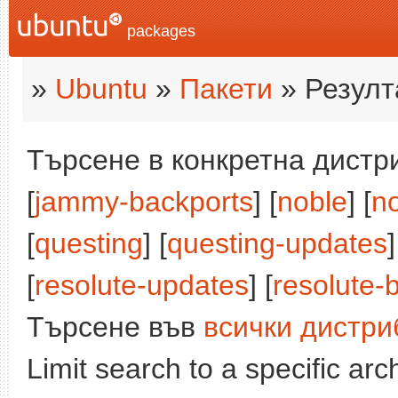
packages
»
Ubuntu
»
Пакети
» Резулт
Търсене в конкретна дистри
[
jammy-backports
] [
noble
] [
n
[
questing
] [
questing-updates
]
[
resolute-updates
] [
resolute-
Търсене във
всички дистри
Limit search to a specific arch