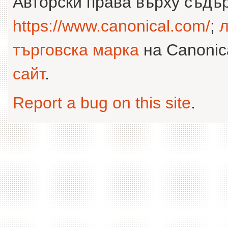
Авторски права върху съдъ
https://www.canonical.com/
;
л
търговска марка
на Canonica
сайт
.
Report a bug on this site
.