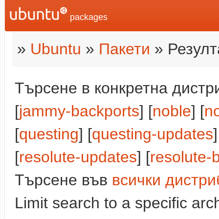
packages
»
Ubuntu
»
Пакети
» Резулт
Търсене в конкретна дистри
[
jammy-backports
] [
noble
] [
n
[
questing
] [
questing-updates
]
[
resolute-updates
] [
resolute-
Търсене във
всички дистри
Limit search to a specific arch