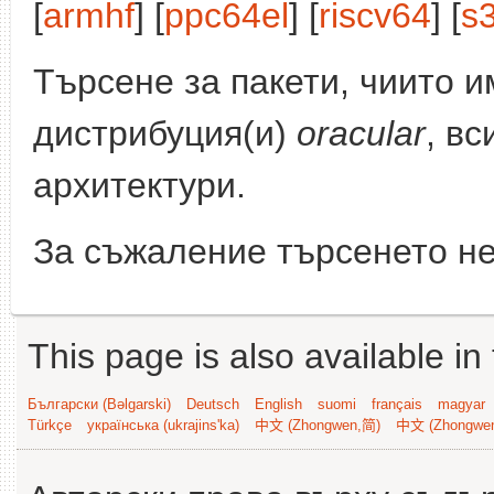
[
armhf
] [
ppc64el
] [
riscv64
] [
s
Търсене за пакети, чиито 
дистрибуция(и)
oracular
, вс
архитектури.
За съжаление търсенето не
This page is also available in
Български (Bəlgarski)
Deutsch
English
suomi
français
magyar
Türkçe
українська (ukrajins'ka)
中文 (Zhongwen,简)
中文 (Zhongwe