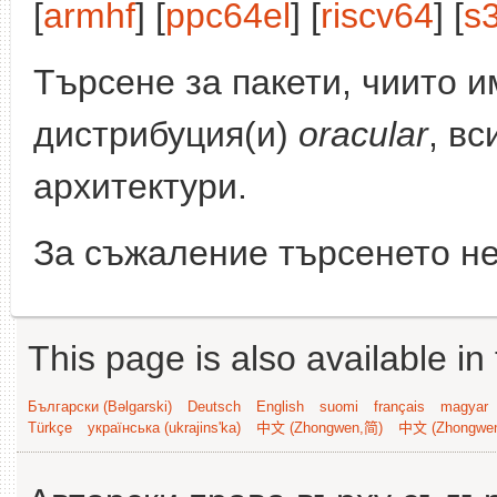
[
armhf
] [
ppc64el
] [
riscv64
] [
s
Търсене за пакети, чиито 
дистрибуция(и)
oracular
, вс
архитектури.
За съжаление търсенето не
This page is also available in
Български (Bəlgarski)
Deutsch
English
suomi
français
magyar
Türkçe
українська (ukrajins'ka)
中文 (Zhongwen,简)
中文 (Zhongwe