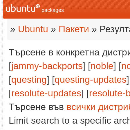
packages
»
Ubuntu
»
Пакети
» Резулт
Търсене в конкретна дистри
[
jammy-backports
] [
noble
] [
n
[
questing
] [
questing-updates
]
[
resolute-updates
] [
resolute-
Търсене във
всички дистри
Limit search to a specific arch