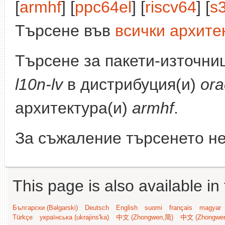
[
armhf
] [
ppc64el
] [
riscv64
] [
s
Търсене във
всички архите
Търсене за пакети-източни
l10n-lv
в дистрибуция(и)
ora
архитектура(и)
armhf
.
За съжаление търсенето не
This page is also available in
Български (Bəlgarski)
Deutsch
English
suomi
français
magyar
Türkçe
українська (ukrajins'ka)
中文 (Zhongwen,简)
中文 (Zhongwe