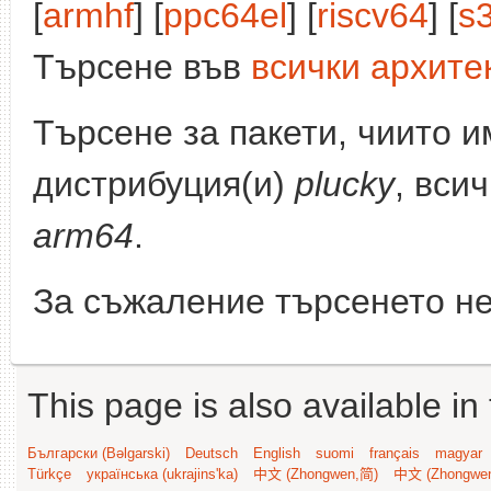
[
armhf
] [
ppc64el
] [
riscv64
] [
s
Търсене във
всички архите
Търсене за пакети, чиито 
дистрибуция(и)
plucky
, вси
arm64
.
За съжаление търсенето не
This page is also available in
Български (Bəlgarski)
Deutsch
English
suomi
français
magyar
Türkçe
українська (ukrajins'ka)
中文 (Zhongwen,简)
中文 (Zhongwe