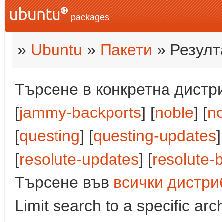
packages
»
Ubuntu
»
Пакети
» Резулт
Търсене в конкретна дистри
[
jammy-backports
] [
noble
] [
n
[
questing
] [
questing-updates
]
[
resolute-updates
] [
resolute-
Търсене във
всички дистри
Limit search to a specific arch