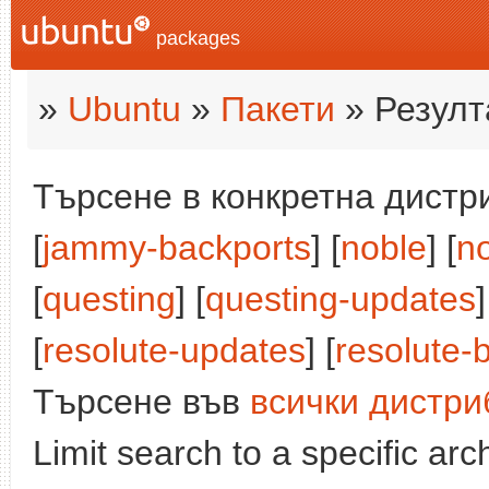
packages
»
Ubuntu
»
Пакети
» Резулт
Търсене в конкретна дистри
[
jammy-backports
] [
noble
] [
n
[
questing
] [
questing-updates
]
[
resolute-updates
] [
resolute-
Търсене във
всички дистри
Limit search to a specific arch