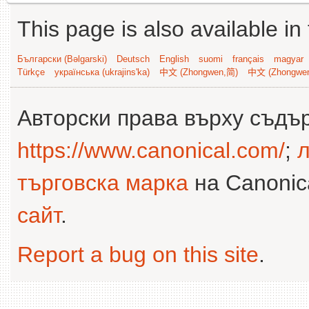
This page is also available in
Български (Bəlgarski)
Deutsch
English
suomi
français
magyar
Türkçe
українська (ukrajins'ka)
中文 (Zhongwen,简)
中文 (Zhongwe
Авторски права върху съдъ
https://www.canonical.com/
;
л
търговска марка
на Canonica
сайт
.
Report a bug on this site
.