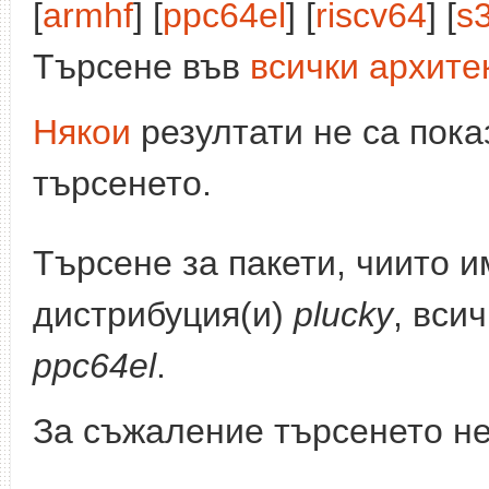
[
armhf
] [
ppc64el
] [
riscv64
] [
s
Търсене във
всички архите
Някои
резултати не са пока
търсенето.
Търсене за пакети, чиито 
дистрибуция(и)
plucky
, вси
ppc64el
.
За съжаление търсенето не