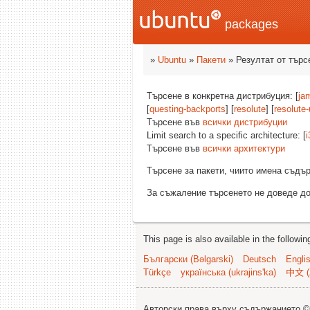
packages
»
Ubuntu
»
Пакети
» Резултат от търс
Търсене в конкретна дистрибуция: [
ja
[
questing-backports
] [
resolute
] [
resolute
Търсене във
всички дистрибуции
Limit search to a specific architecture: [
i
Търсене във
всички архитектури
Търсене за пакети, чиито имена съд
За съжаление търсенето не доведе до
This page is also available in the followi
Български (Bəlgarski)
Deutsch
Engli
Türkçe
українська (ukrajins'ka)
中文 (
Авторски права върху съдържанието 