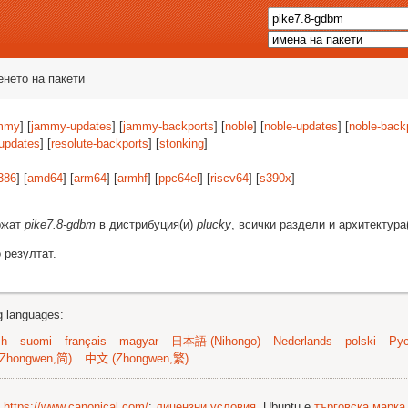
енето на пакети
mmy
] [
jammy-updates
] [
jammy-backports
] [
noble
] [
noble-updates
] [
noble-back
-updates
] [
resolute-backports
] [
stonking
]
386
] [
amd64
] [
arm64
] [
armhf
] [
ppc64el
] [
riscv64
] [
s390x
]
ържат
pike7.8-gdbm
в дистрибуция(и)
plucky
, всички раздели и архитектура
 резултат.
ng languages:
sh
suomi
français
magyar
日本語 (Nihongo)
Nederlands
polski
Рус
Zhongwen,简)
中文 (Zhongwen,繁)
©
https://www.canonical.com/
;
лицензни условия
. Ubuntu е
търговска марка