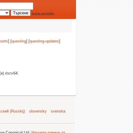
всички настройки
ports
] [
questing
] [
questing-updates
]
(и)
riscv64
.
ский (Russkij)
slovensky
svenska
на Canonical Ltd.
Научете повече за