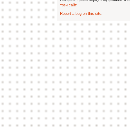
този сайт
.
Report a bug on this site
.