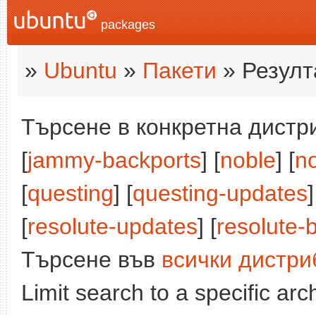
packages
»
Ubuntu
»
Пакети
» Резулт
Търсене в конкретна дистри
[
jammy-backports
] [
noble
] [
n
[
questing
] [
questing-updates
]
[
resolute-updates
] [
resolute-
Търсене във
всички дистри
Limit search to a specific arch