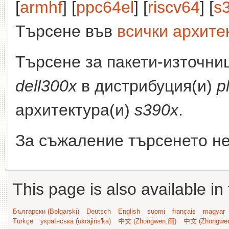
[
armhf
] [
ppc64el
] [
riscv64
] [
s
Търсене във
всички архите
Търсене за пакети-източни
dell300x
в дистрибуция(и)
p
архитектура(и)
s390x
.
За съжаление търсенето не
This page is also available in
Български (Bəlgarski)
Deutsch
English
suomi
français
magyar
Türkçe
українська (ukrajins'ka)
中文 (Zhongwen,简)
中文 (Zhongwe