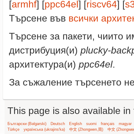
[
armhf
] [
ppc64el
] [
riscv64
] [
s
Търсене във
всички архите
Търсене за пакети, чиито 
дистрибуция(и)
plucky-back
архитектура(и)
ppc64el
.
За съжаление търсенето не
This page is also available in
Български (Bəlgarski)
Deutsch
English
suomi
français
magyar
Türkçe
українська (ukrajins'ka)
中文 (Zhongwen,简)
中文 (Zhongwe