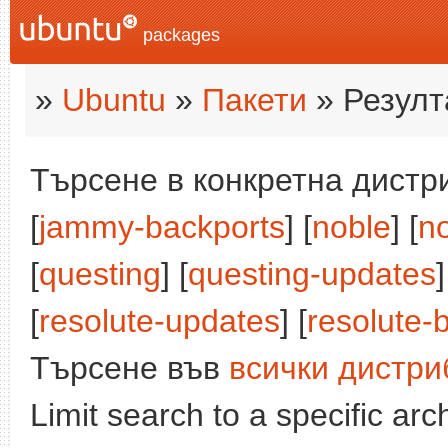
packages
»
Ubuntu
»
Пакети
» Резулт
Търсене в конкретна дистри
[
jammy-backports
] [
noble
] [
n
[
questing
] [
questing-updates
]
[
resolute-updates
] [
resolute-
Търсене във
всички дистри
Limit search to a specific arch