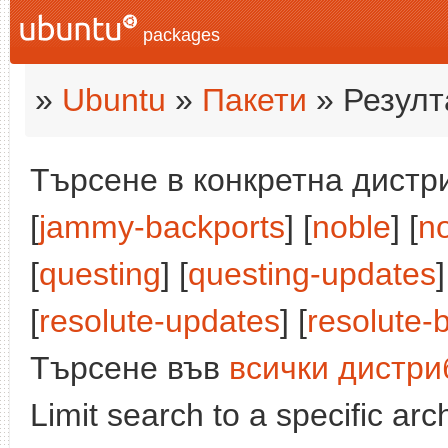
packages
»
Ubuntu
»
Пакети
» Резулт
Търсене в конкретна дистри
[
jammy-backports
] [
noble
] [
n
[
questing
] [
questing-updates
]
[
resolute-updates
] [
resolute-
Търсене във
всички дистри
Limit search to a specific arch