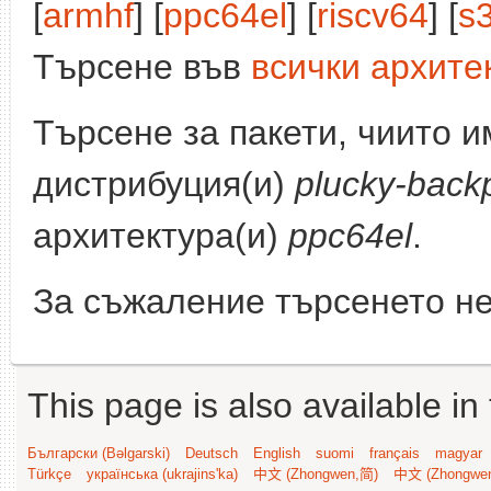
[
armhf
] [
ppc64el
] [
riscv64
] [
s
Търсене във
всички архите
Търсене за пакети, чиито 
дистрибуция(и)
plucky-back
архитектура(и)
ppc64el
.
За съжаление търсенето не
This page is also available in
Български (Bəlgarski)
Deutsch
English
suomi
français
magyar
Türkçe
українська (ukrajins'ka)
中文 (Zhongwen,简)
中文 (Zhongwe