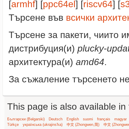
[
armhf
] [
ppc64el
] [
riscv64
] [
s
Търсене във
всички архите
Търсене за пакети, чиито 
дистрибуция(и)
plucky-upda
архитектура(и)
amd64
.
За съжаление търсенето не
This page is also available in
Български (Bəlgarski)
Deutsch
English
suomi
français
magyar
Türkçe
українська (ukrajins'ka)
中文 (Zhongwen,简)
中文 (Zhongwe