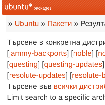
packages
»
Ubuntu
»
Пакети
» Резулт
Търсене в конкретна дистри
[
jammy-backports
] [
noble
] [
n
[
questing
] [
questing-updates
]
[
resolute-updates
] [
resolute-
Търсене във
всички дистри
Limit search to a specific arch