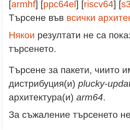
[
armhf
] [
ppc64el
] [
riscv64
] [
s
Търсене във
всички архите
Някои
резултати не са пока
търсенето.
Търсене за пакети, чиито 
дистрибуция(и)
plucky-upda
архитектура(и)
arm64
.
За съжаление търсенето не