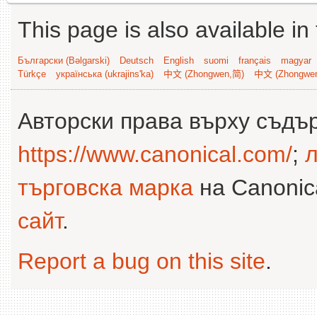
This page is also available in
Български (Bəlgarski)
Deutsch
English
suomi
français
magyar
Türkçe
українська (ukrajins'ka)
中文 (Zhongwen,简)
中文 (Zhongwe
Авторски права върху съдъ
https://www.canonical.com/
;
л
търговска марка
на Canonica
сайт
.
Report a bug on this site
.