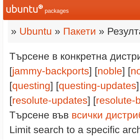
packages
»
Ubuntu
»
Пакети
» Резулт
Търсене в конкретна дистри
[
jammy-backports
] [
noble
] [
n
[
questing
] [
questing-updates
]
[
resolute-updates
] [
resolute-
Търсене във
всички дистри
Limit search to a specific arch