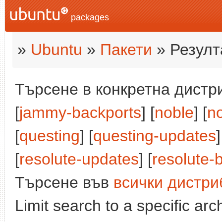
packages
»
Ubuntu
»
Пакети
» Резулт
Търсене в конкретна дистри
[
jammy-backports
] [
noble
] [
n
[
questing
] [
questing-updates
]
[
resolute-updates
] [
resolute-
Търсене във
всички дистри
Limit search to a specific arch