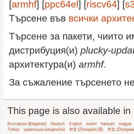
[
armhf
] [
ppc64el
] [
riscv64
] [
s
Търсене във
всички архите
Търсене за пакети, чиито 
дистрибуция(и)
plucky-upda
архитектура(и)
armhf
.
За съжаление търсенето не
This page is also available in
Български (Bəlgarski)
Deutsch
English
suomi
français
magyar
Türkçe
українська (ukrajins'ka)
中文 (Zhongwen,简)
中文 (Zhongwe