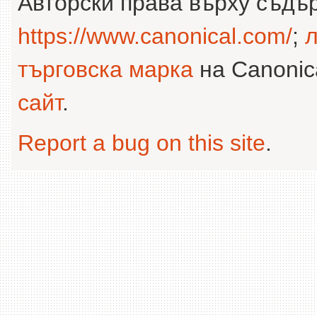
Авторски права върху съдъ
https://www.canonical.com/
;
л
търговска марка
на Canonica
сайт
.
Report a bug on this site
.