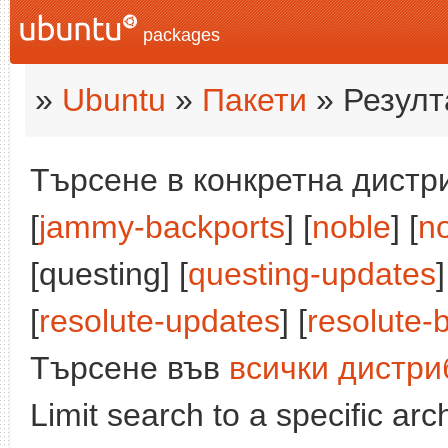
packages
»
Ubuntu
»
Пакети
» Резулт
Търсене в конкретна дистри
[
jammy-backports
] [
noble
] [
n
[questing] [
questing-updates
]
[
resolute-updates
] [
resolute-
Търсене във
всички дистри
Limit search to a specific arch