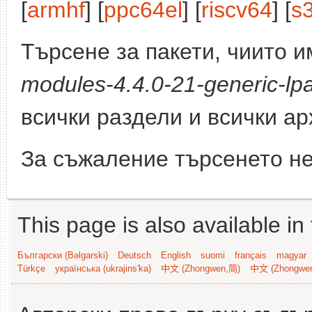
[
armhf
] [
ppc64el
] [
riscv64
] [
s
Търсене за пакети, чиито 
modules-4.4.0-21-generic-lpa
всички раздели и всички ар
За съжаление търсенето не
This page is also available in
Български (Bəlgarski)
Deutsch
English
suomi
français
magyar
Türkçe
українська (ukrajins'ka)
中文 (Zhongwen,简)
中文 (Zhongwe