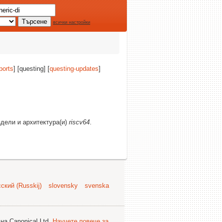
всички настройки
ports
] [questing] [
questing-updates
]
здели и архитектура(и)
riscv64
.
ский (Russkij)
slovensky
svenska
на Canonical Ltd.
Научете повече за