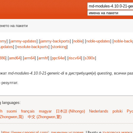
енето на пакети
mmy
] [
jammy-updates
] [
jammy-backports
] [
noble
] [
noble-updates
] [
noble-back
-updates
] [
resolute-backports
] [
stonking
]
386
] [
amd64
] [
arm64
] [
armhf
] [
ppc64el
] [
riscv64
] [
s390x
]
ържат
md-modules-4.10.0-21-generic-di
в дистрибуция(и)
questing
, всички ра
 резултат.
ng languages:
sh
suomi
français
magyar
日本語 (Nihongo)
Nederlands
polski
Рус
Zhongwen,简)
中文 (Zhongwen,繁)
©
https://www.canonical.com/
;
лицензни условия
. Ubuntu е
търговска марка