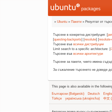
packages
»
Ubuntu
»
Пакети
» Резултат от търс
Търсене в конкретна дистрибуция: [
ja
[
questing-backports
] [
resolute
] [
resolute
Търсене във
всички дистрибуции
Limit search to a specific architecture: [
i
Търсене във
всички архитектури
Търсене за пакети, чиито имена съд
За съжаление търсенето не доведе до
This page is also available in the followi
Български (Bəlgarski)
Deutsch
Engli
Türkçe
українська (ukrajins'ka)
中文 (
Авторски права върху съдържанието 