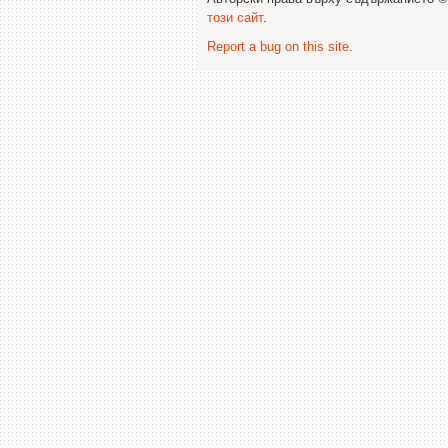
този сайт
.
Report a bug on this site
.