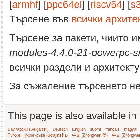
[
armhf
] [
ppc64el
] [
riscv64
] [
s
Търсене във
всички архите
Търсене за пакети, чиито 
modules-4.4.0-21-powerpc-s
всички раздели и архитект
За съжаление търсенето не
This page is also available in
Български (Bəlgarski)
Deutsch
English
suomi
français
magyar
Türkçe
українська (ukrajins'ka)
中文 (Zhongwen,简)
中文 (Zhongwe