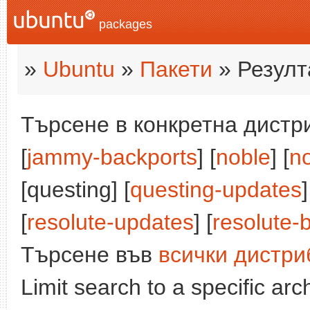
packages
»
Ubuntu
»
Пакети
» Резулт
Търсене в конкретна дистри
[
jammy-backports
] [
noble
] [
n
[questing] [
questing-updates
]
[
resolute-updates
] [
resolute-
Търсене във
всички дистри
Limit search to a specific arch