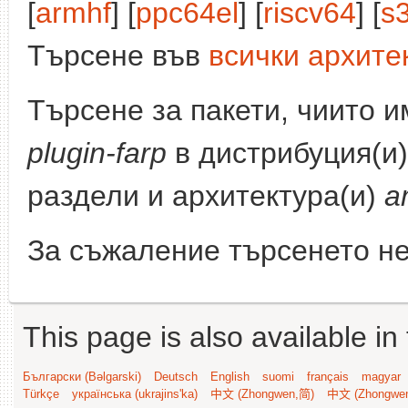
[
armhf
] [
ppc64el
] [
riscv64
] [
s
Търсене във
всички архите
Търсене за пакети, чиито 
plugin-farp
в дистрибуция(и
раздели и архитектура(и)
a
За съжаление търсенето не
This page is also available in
Български (Bəlgarski)
Deutsch
English
suomi
français
magyar
Türkçe
українська (ukrajins'ka)
中文 (Zhongwen,简)
中文 (Zhongwe