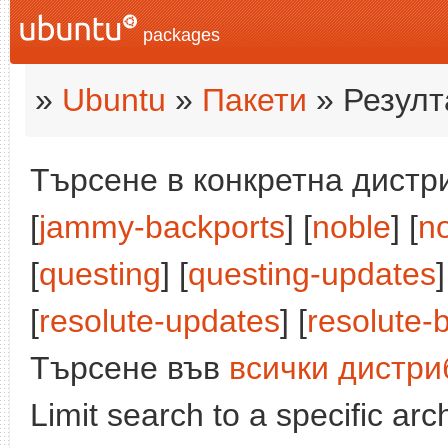
packages
»
Ubuntu
»
Пакети
» Резулт
Търсене в конкретна дистри
[
jammy-backports
] [
noble
] [
n
[
questing
] [
questing-updates
[
resolute-updates
] [
resolute-
Търсене във
всички дистри
Limit search to a specific arch