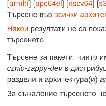
[
armhf
] [
ppc64el
] [
riscv64
] [
s
Търсене във
всички архите
Някои
резултати не са пока
търсенето.
Търсене за пакети, чиито 
cznic-zappy-dev
в дистрибу
раздели и архитектура(и)
a
За съжаление търсенето не