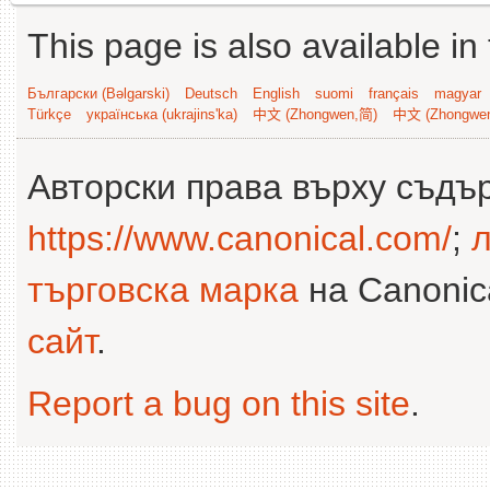
This page is also available in
Български (Bəlgarski)
Deutsch
English
suomi
français
magyar
Türkçe
українська (ukrajins'ka)
中文 (Zhongwen,简)
中文 (Zhongwe
Авторски права върху съдъ
https://www.canonical.com/
;
л
търговска марка
на Canonica
сайт
.
Report a bug on this site
.