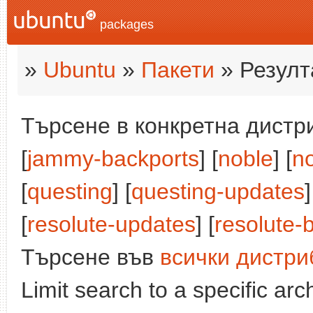
packages
»
Ubuntu
»
Пакети
» Резулт
Търсене в конкретна дистри
[
jammy-backports
] [
noble
] [
n
[
questing
] [
questing-updates
[
resolute-updates
] [
resolute-
Търсене във
всички дистри
Limit search to a specific arch