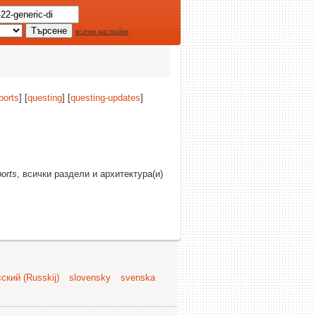
всички настройки
ports
] [
questing
] [
questing-updates
]
orts
, всички раздели и архитектура(и)
ский (Russkij)
slovensky
svenska