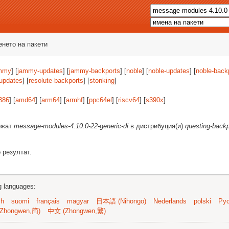
енето на пакети
mmy
] [
jammy-updates
] [
jammy-backports
] [
noble
] [
noble-updates
] [
noble-back
-updates
] [
resolute-backports
] [
stonking
]
386
] [
amd64
] [
arm64
] [
armhf
] [
ppc64el
] [
riscv64
] [
s390x
]
ържат
message-modules-4.10.0-22-generic-di
в дистрибуция(и)
questing-backp
 резултат.
ng languages:
sh
suomi
français
magyar
日本語 (Nihongo)
Nederlands
polski
Рус
Zhongwen,简)
中文 (Zhongwen,繁)