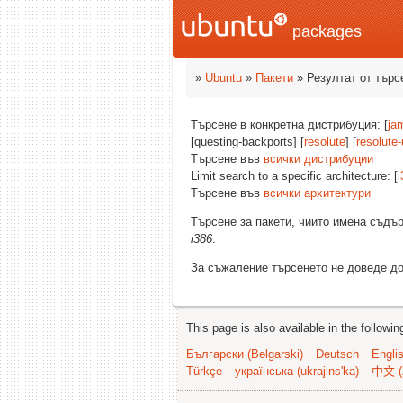
packages
»
Ubuntu
»
Пакети
» Резултат от търс
Търсене в конкретна дистрибуция: [
ja
[questing-backports] [
resolute
] [
resolute
Търсене във
всички дистрибуции
Limit search to a specific architecture: [
i
Търсене във
всички архитектури
Търсене за пакети, чиито имена съд
i386
.
За съжаление търсенето не доведе до
This page is also available in the followi
Български (Bəlgarski)
Deutsch
Engli
Türkçe
українська (ukrajins'ka)
中文 (