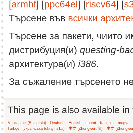
[
armhf
] [
ppc64el
] [
riscv64
] [
s
Търсене във
всички архите
Търсене за пакети, чиито 
дистрибуция(и)
questing-ba
архитектура(и)
i386
.
За съжаление търсенето не
This page is also available in
Български (Bəlgarski)
Deutsch
English
suomi
français
magyar
Türkçe
українська (ukrajins'ka)
中文 (Zhongwen,简)
中文 (Zhongwe