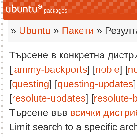
packages
»
Ubuntu
»
Пакети
» Резулт
Търсене в конкретна дистри
[
jammy-backports
] [
noble
] [
n
[
questing
] [
questing-updates
[
resolute-updates
] [
resolute-
Търсене във
всички дистри
Limit search to a specific arch