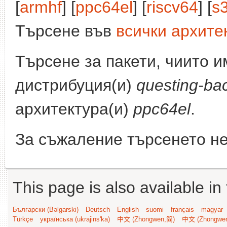
[
armhf
] [
ppc64el
] [
riscv64
] [
s
Търсене във
всички архите
Търсене за пакети, чиито 
дистрибуция(и)
questing-ba
архитектура(и)
ppc64el
.
За съжаление търсенето не
This page is also available in
Български (Bəlgarski)
Deutsch
English
suomi
français
magyar
Türkçe
українська (ukrajins'ka)
中文 (Zhongwen,简)
中文 (Zhongwe