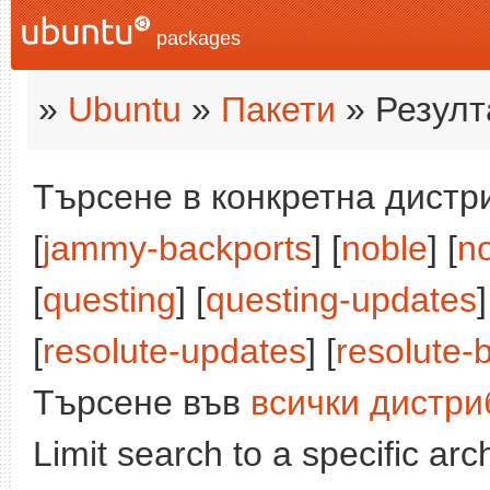
packages
»
Ubuntu
»
Пакети
» Резулт
Търсене в конкретна дистри
[
jammy-backports
] [
noble
] [
n
[
questing
] [
questing-updates
[
resolute-updates
] [
resolute-
Търсене във
всички дистри
Limit search to a specific arch