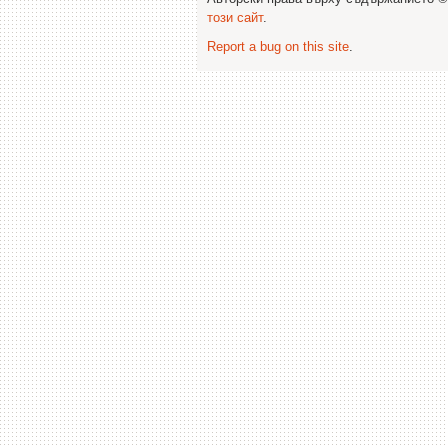
този сайт
.
Report a bug on this site
.