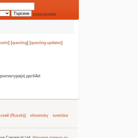
всички настройки
ports
] [
questing
] [
questing-updates
]
архитектура(и)
ppc64el
.
ский (Russkij)
slovensky
svenska
на Canonical Ltd.
Научете повече за