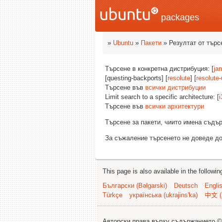
packages
»
Ubuntu
»
Пакети
» Резултат от търс
Търсене в конкретна дистрибуция: [
ja
[questing-backports] [
resolute
] [
resolute
Търсене във
всички дистрибуции
Limit search to a specific architecture: [
i
Търсене във
всички архитектури
Търсене за пакети, чиито имена съд
За съжаление търсенето не доведе до
This page is also available in the followi
Български (Bəlgarski)
Deutsch
Engli
Türkçe
українська (ukrajins'ka)
中文 (
Авторски права върху съдържанието 