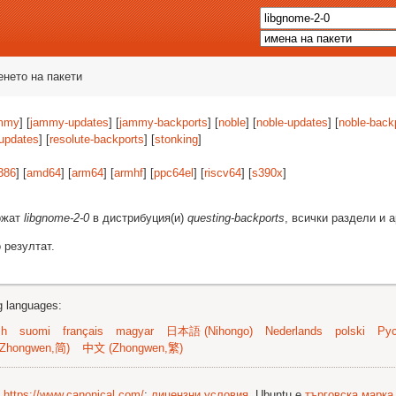
енето на пакети
mmy
] [
jammy-updates
] [
jammy-backports
] [
noble
] [
noble-updates
] [
noble-back
-updates
] [
resolute-backports
] [
stonking
]
386
] [
amd64
] [
arm64
] [
armhf
] [
ppc64el
] [
riscv64
] [
s390x
]
ържат
libgnome-2-0
в дистрибуция(и)
questing-backports
, всички раздели и 
 резултат.
ng languages:
sh
suomi
français
magyar
日本語 (Nihongo)
Nederlands
polski
Рус
Zhongwen,简)
中文 (Zhongwen,繁)
©
https://www.canonical.com/
;
лицензни условия
. Ubuntu е
търговска марка