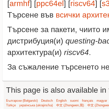
[
armhf
] [
ppc64el
] [
riscv64
] [
s
Търсене във
всички архите
Търсене за пакети, чиито 
дистрибуция(и)
questing-ba
архитектура(и)
riscv64
.
За съжаление търсенето не
This page is also available in
Български (Bəlgarski)
Deutsch
English
suomi
français
magyar
Türkçe
українська (ukrajins'ka)
中文 (Zhongwen,简)
中文 (Zhongwe