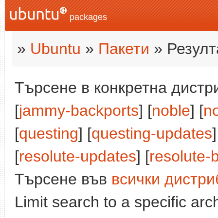
packages
»
Ubuntu
»
Пакети
» Резулт
Търсене в конкретна дистри
[
jammy-backports
] [
noble
] [
n
[
questing
] [
questing-updates
[
resolute-updates
] [
resolute-
Търсене във
всички дистри
Limit search to a specific arch