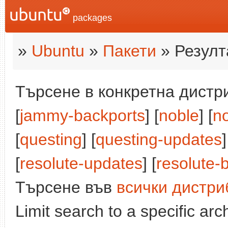
packages
»
Ubuntu
»
Пакети
» Резулт
Търсене в конкретна дистри
[
jammy-backports
] [
noble
] [
n
[
questing
] [
questing-updates
[
resolute-updates
] [
resolute-
Търсене във
всички дистри
Limit search to a specific arch