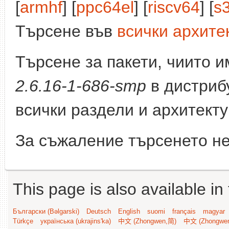
[
armhf
] [
ppc64el
] [
riscv64
] [
s
Търсене във
всички архите
Търсене за пакети, чиито 
2.6.16-1-686-smp
в дистриб
всички раздели и архитект
За съжаление търсенето не
This page is also available in
Български (Bəlgarski)
Deutsch
English
suomi
français
magyar
Türkçe
українська (ukrajins'ka)
中文 (Zhongwen,简)
中文 (Zhongwe