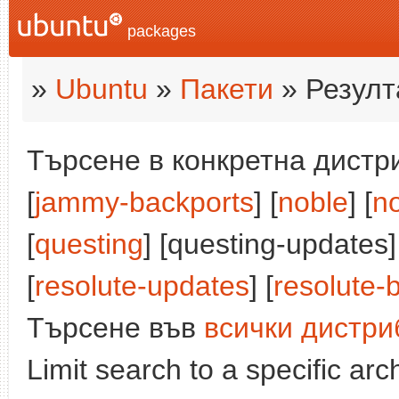
packages
»
Ubuntu
»
Пакети
» Резулт
Търсене в конкретна дистри
[
jammy-backports
] [
noble
] [
n
[
questing
] [questing-updates]
[
resolute-updates
] [
resolute-
Търсене във
всички дистри
Limit search to a specific arch