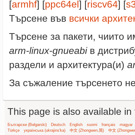
[
armhf
] [
ppc64el
] [
riscv64
] [
s
Търсене във
всички архите
Търсене за пакети, чиито 
arm-linux-gnueabi
в дистриб
раздели и архитектура(и)
a
За съжаление търсенето не
This page is also available in
Български (Bəlgarski)
Deutsch
English
suomi
français
magyar
Türkçe
українська (ukrajins'ka)
中文 (Zhongwen,简)
中文 (Zhongwe