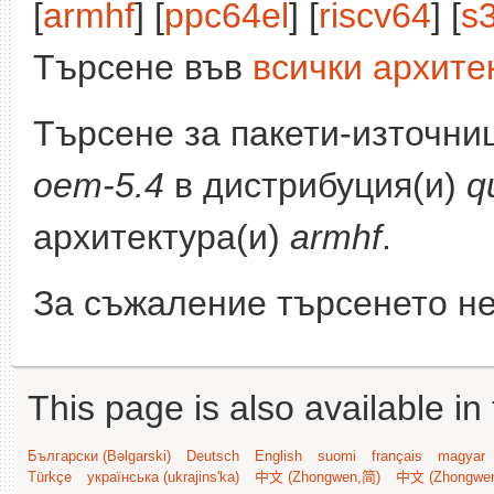
[
armhf
] [
ppc64el
] [
riscv64
] [
s
Търсене във
всички архите
Търсене за пакети-източни
oem-5.4
в дистрибуция(и)
q
архитектура(и)
armhf
.
За съжаление търсенето не
This page is also available in
Български (Bəlgarski)
Deutsch
English
suomi
français
magyar
Türkçe
українська (ukrajins'ka)
中文 (Zhongwen,简)
中文 (Zhongwe