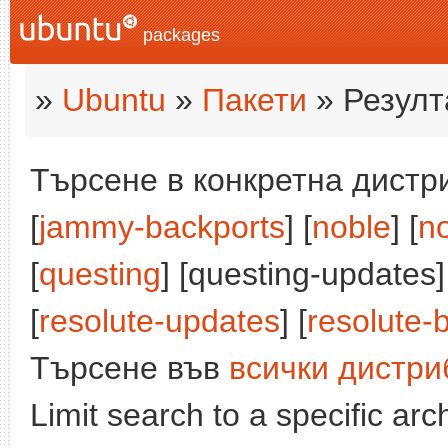
packages
»
Ubuntu
»
Пакети
» Резулт
Търсене в конкретна дистри
[
jammy-backports
] [
noble
] [
n
[
questing
] [questing-updates]
[
resolute-updates
] [
resolute-
Търсене във
всички дистри
Limit search to a specific arch