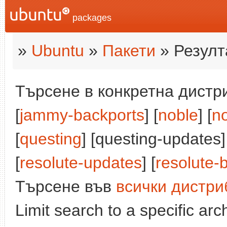
packages
»
Ubuntu
»
Пакети
» Резулт
Търсене в конкретна дистри
[
jammy-backports
] [
noble
] [
n
[
questing
] [questing-updates]
[
resolute-updates
] [
resolute-
Търсене във
всички дистри
Limit search to a specific arch