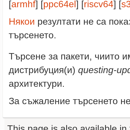
[
armhf
] [
ppc64el
] [
riscv64
] [
s
Някои
резултати не са пока
търсенето.
Търсене за пакети, чиито 
дистрибуция(и)
questing-up
архитектури.
За съжаление търсенето не
This page is also available in