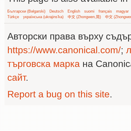
Български (Bəlgarski)
Deutsch
English
suomi
français
magyar
Türkçe
українська (ukrajins'ka)
中文 (Zhongwen,简)
中文 (Zhongwe
Авторски права върху съдъ
https://www.canonical.com/
;
л
търговска марка
на Canonica
сайт
.
Report a bug on this site
.