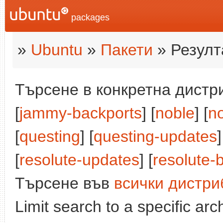
packages
»
Ubuntu
»
Пакети
» Резулт
Търсене в конкретна дистри
[
jammy-backports
] [
noble
] [
n
[
questing
] [
questing-updates
]
[
resolute-updates
] [
resolute-
Търсене във
всички дистри
Limit search to a specific arch