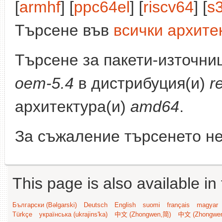
[
armhf
] [
ppc64el
] [
riscv64
] [
s
Търсене във
всички архите
Търсене за пакети-източни
oem-5.4
в дистрибуция(и)
r
архитектура(и)
amd64
.
За съжаление търсенето не
This page is also available in
Български (Bəlgarski)
Deutsch
English
suomi
français
magyar
Türkçe
українська (ukrajins'ka)
中文 (Zhongwen,简)
中文 (Zhongwe