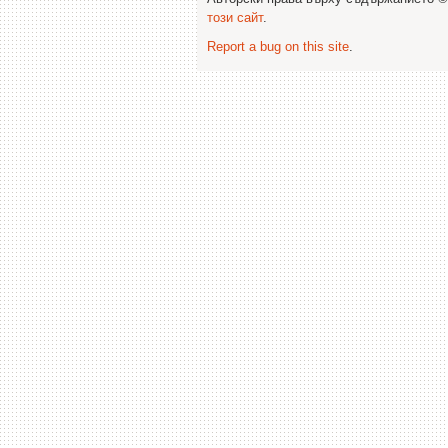
този сайт
.
Report a bug on this site
.