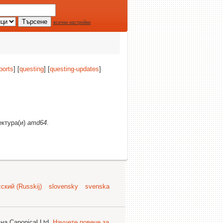
всички настройки
ports
] [
questing
] [
questing-updates
]
ектура(и)
amd64
.
ский (Russkij)
slovensky
svenska
на Canonical Ltd.
Научете повече за