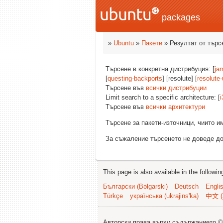
packages
»
Ubuntu
»
Пакети
» Резултат от търс
Търсене в конкретна дистрибуция: [
ja
[
questing-backports
] [resolute] [
resolute
Търсене във
всички дистрибуции
Limit search to a specific architecture: [
i
Търсене във
всички архитектури
Търсене за пакети-източници, чиито 
За съжаление търсенето не доведе до
This page is also available in the followi
Български (Bəlgarski)
Deutsch
Engli
Türkçe
українська (ukrajins'ka)
中文 (
Авторски права върху съдържанието 