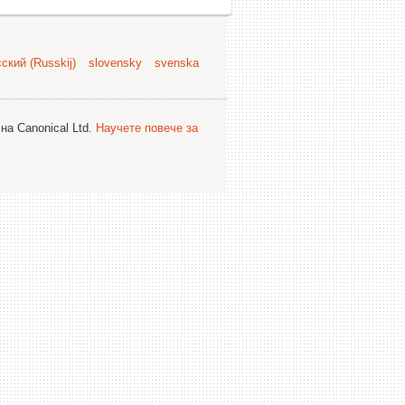
ский (Russkij)
slovensky
svenska
на Canonical Ltd.
Научете повече за