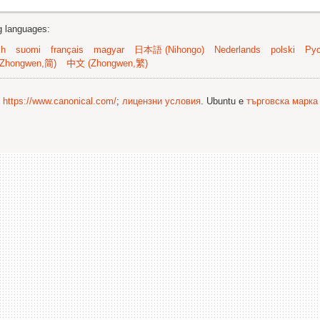
ng languages:
sh
suomi
français
magyar
日本語 (Nihongo)
Nederlands
polski
Рус
Zhongwen,简)
中文 (Zhongwen,繁)
©
https://www.canonical.com/
;
лицензни условия
. Ubuntu е
търговска марка