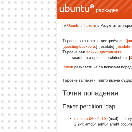
packages
»
Ubuntu
»
Пакети
» Резултат от търс
Търсене в конкретна дистрибуция: [
ja
[
questing-backports
] [resolute] [
resolute
Търсене във
всички дистрибуции
Limit search to a specific architecture: [
i
Някои
резултати не са показани порад
Търсене за пакети, чиито имена съд
Точни попадения
Пакет perdition-ldap
resolute (26.04LTS)
(mail): Libra
2.2-4: amd64 arm64 armhf ppc64e