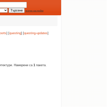
всички настройки
ports
] [
questing
] [
questing-updates
]
хитектури. Намерени са
1
пакета.