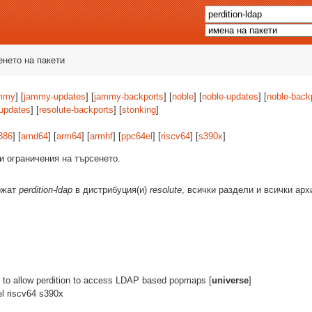
енето на пакети
mmy
] [
jammy-updates
] [
jammy-backports
] [
noble
] [
noble-updates
] [
noble-back
-updates
] [
resolute-backports
] [
stonking
]
386
] [
amd64
] [
arm64
] [
armhf
] [
ppc64el
] [
riscv64
] [
s390x
]
и ограничения на търсенето.
ържат
perdition-ldap
в дистрибуция(и)
resolute
, всички раздели и всички ар
ry to allow perdition to access LDAP based popmaps [
universe
]
l riscv64 s390x