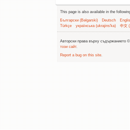
This page is also available in the followi
Български (Bəlgarski)
Deutsch
Engli
Türkçe
українська (ukrajins'ka)
中文 (
Авторски права върху съдържанието 
този сайт
.
Report a bug on this site
.