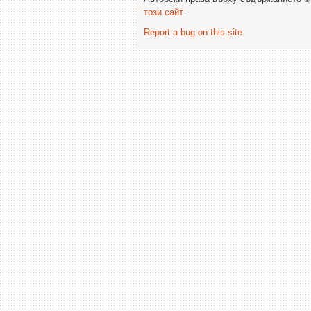
този сайт
.
Report a bug on this site
.