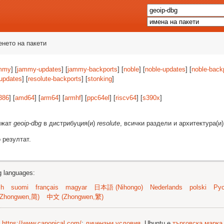
енето на пакети
mmy
] [
jammy-updates
] [
jammy-backports
] [
noble
] [
noble-updates
] [
noble-back
-updates
] [
resolute-backports
] [
stonking
]
386
] [
amd64
] [
arm64
] [
armhf
] [
ppc64el
] [
riscv64
] [
s390x
]
ържат
geoip-dbg
в дистрибуция(и)
resolute
, всички раздели и архитектура(и
 резултат.
ng languages:
sh
suomi
français
magyar
日本語 (Nihongo)
Nederlands
polski
Рус
Zhongwen,简)
中文 (Zhongwen,繁)
©
https://www.canonical.com/
;
лицензни условия
. Ubuntu е
търговска марка