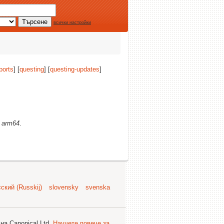
всички настройки
ports
] [
questing
] [
questing-updates
]
)
arm64
.
ский (Russkij)
slovensky
svenska
на Canonical Ltd.
Научете повече за