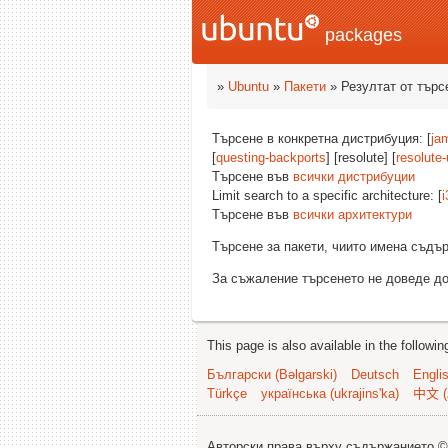
packages
»
Ubuntu
»
Пакети
» Резултат от търс
Търсене в конкретна дистрибуция: [
ja
[
questing-backports
] [resolute] [
resolute
Търсене във
всички дистрибуции
Limit search to a specific architecture: [
i
Търсене във
всички архитектури
Търсене за пакети, чиито имена съд
За съжаление търсенето не доведе до
This page is also available in the followi
Български (Bəlgarski)
Deutsch
Engli
Türkçe
українська (ukrajins'ka)
中文 (
Авторски права върху съдържанието 